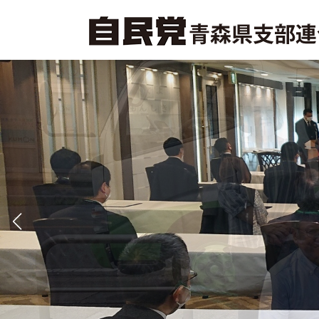
コ
ナ
ン
ビ
テ
ゲ
ン
ー
ツ
シ
へ
ョ
ス
ン
キ
に
ッ
移
プ
動