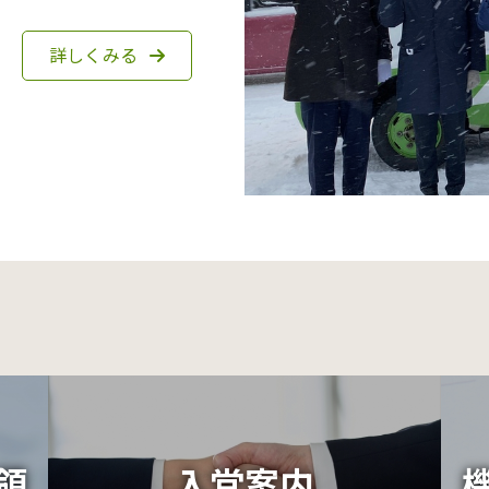
詳しくみる
領
入党案内