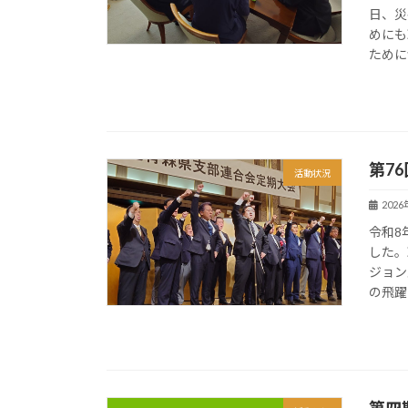
日、災
めにも
ために
第7
活動状況
202
令和8
した。
ジョン
の飛躍
第四