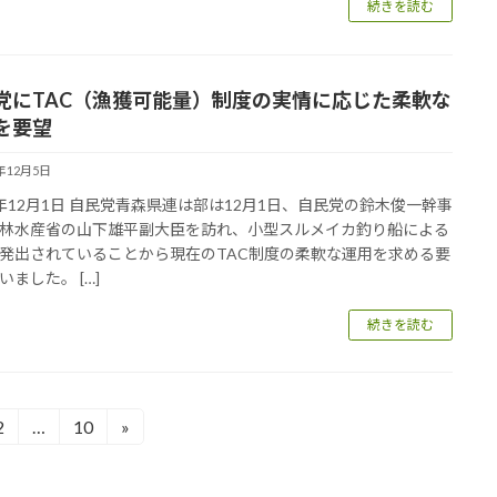
続きを読む
党にTAC（漁獲可能量）制度の実情に応じた柔軟な
を要望
5年12月5日
年12月1日 自民党青森県連は部は12月1日、自民党の鈴木俊一幹事
林水産省の山下雄平副大臣を訪れ、小型スルメイカ釣り船による
発出されていることから現在のTAC制度の柔軟な運用を求める要
いました。 […]
続きを読む
2
…
10
»
固
固
定
定
ペ
ペ