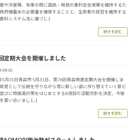
害や冷害等、有事の際に国民・県民の食料安全保障を維持するた
政府備蓄米の必要量を確保することと、生産者の経営を維持する
食料システム法に基づ […]
続きを読む
6回定期大会を開催しました
6年6月1日
年5月31日青森市 5月31日、第76回青森県連定期大会を開催しま
政党として伝統を守りながら常に新しい姿に作り替えていく新ビ
並びに物価高対策をはじめとする8項目の活動方針を決定、今後
を誓い合いまし […]
続きを読む
期AOMORI政治塾がスタートしました