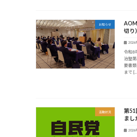
AO
お知らせ
切り
202
令和8
治塾第
要書類
まで […
第5
活動状況
まし
202