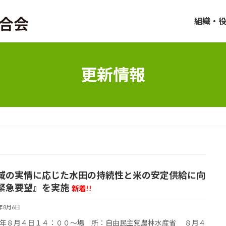
組織・
更新情報
域の実情に応じた水田の持続性と米の安定供給に向
緊急要望』を実施
新着!!
6年8月6日
年８月４日１４：００～場 所：自由民主党農林水産省 ８月４