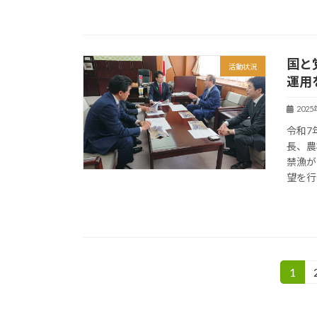
国と
活動状況
運用
202
令和7
長、農
禁漁が
望を行
投
1
固
定
稿
ペ