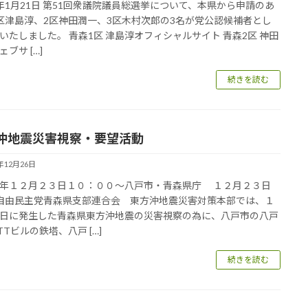
年1月21日 第51回衆議院議員総選挙について、本県から申請のあ
区津島淳、2区神田潤一、3区木村次郎の3名が党公認候補者とし
いたしました。 青森1区 津島淳オフィシャルサイト 青森2区 神田
ブサ […]
続きを読む
沖地震災害視察・要望活動
5年12月26日
年１２月２３日１０：００～八戸市・青森県庁 １２月２３日
、自由民主党青森県支部連合会 東方沖地震災害対策本部では、１
日に発生した青森県東方沖地震の災害視察の為に、八戸市の八戸
TTビルの鉄塔、八戸 […]
続きを読む