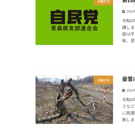
活動状況
202
令和8
講しま
座は平
後、意
豪雪
活動状況
202
令和8
スなど
に政調
施しま