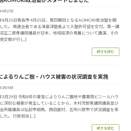
6年4月27日
年4月25日青森市 4月25日、第四期目となるAOMORI政治塾を開
した。 県連会長である津島淳塾長より入塾許可証を交付。第一講
沼正二郎衆議院議員が日本、地域経済の発展について講演、その
見交換が行 […]
続きを読む
によるりんご樹・ハウス被害の状況調査を実施
6年3月30日
年3月29日 令和8年の豪雪によりりんご園地や農業用ビニールハウ
に深刻な被害が発生していることから、木村次郎衆議院議員並び
会所属議員は弘前市相馬、西目屋村、五所川原市で状況調査を実
した。 行政担当 […]
続きを読む