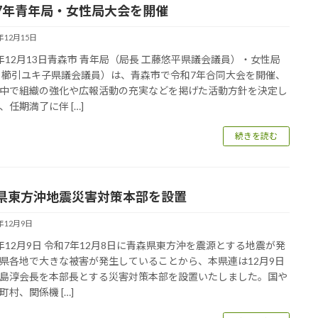
7年青年局・女性局大会を開催
5年12月15日
年12月13日青森市 青年局（局長 工藤悠平県議会議員）・女性局
 櫛引ユキ子県議会議員）は、青森市で令和7年合同大会を開催、
中で組織の強化や広報活動の充実などを掲げた活動方針を決定し
、任期満了に伴 […]
続きを読む
県東方沖地震災害対策本部を設置
5年12月9日
年12月9日 令和7年12月8日に青森県東方沖を震源とする地震が発
県各地で大きな被害が発生していることから、本県連は12月9日
島淳会長を本部長とする災害対策本部を設置いたしました。国や
町村、関係機 […]