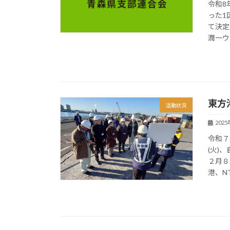
令和8
った1
て決定
潤一ウェ
東方
活動状況
202
令和７
(火)
２月８
港、N