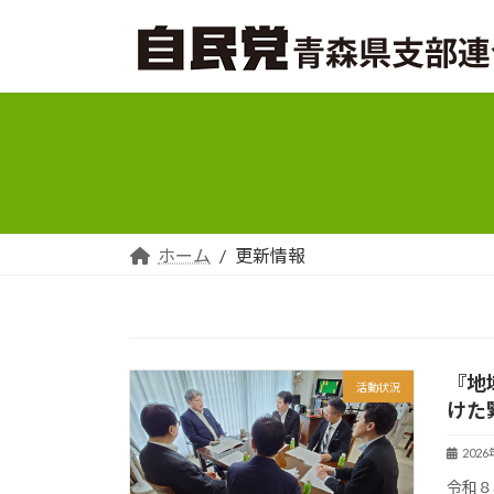
コ
ナ
ン
ビ
テ
ゲ
ン
ー
ツ
シ
へ
ョ
ス
ン
キ
に
ッ
移
プ
動
ホーム
更新情報
『地
活動状況
けた
202
令和８