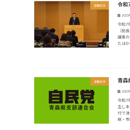
令和
活動状況
202
令和7
（局長
議事の
たほか
青森
活動状況
202
令和7
生し本
付で津
県・市