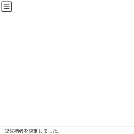
コ
ナ
ン
ビ
テ
ゲ
ン
ー
ツ
シ
更新情報
へ
ョ
ス
ン
キ
に
ホーム
更新情報
お知らせ
ッ
移
平内町議会議員選挙党公認候補者を決定しました
プ
動
平内町議会議員選挙党公認候補
者を決定しました
最
2024年2月9日
2024年2月9日
終
更
令和6年3月17日に施行される平内町議会議員選挙の党公
新
日
認候補者を決定しました。