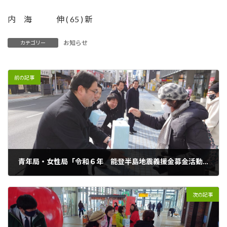
時
:
内 海 伸 ( 65 ) 新
お知らせ
カテゴリー
前の記事
青年局・女性局「令和６年 能登半島地震義援金募金活動」
2024年2月5日
次の記事