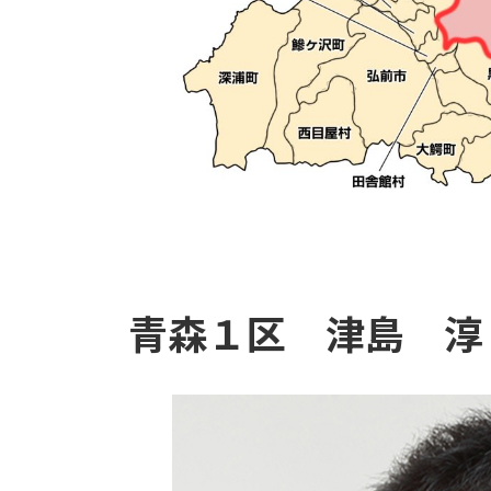
青森１区 津島 淳