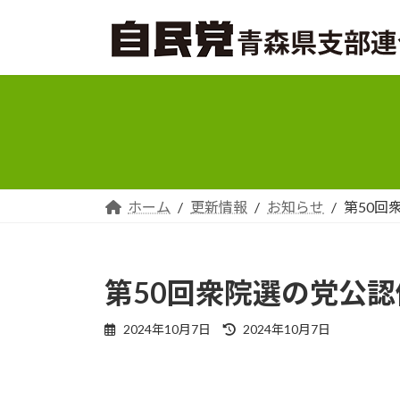
コ
ナ
ン
ビ
テ
ゲ
ン
ー
ツ
シ
へ
ョ
ス
ン
キ
に
ッ
移
プ
動
ホーム
更新情報
お知らせ
第50回
第50回衆院選の党公
最
2024年10月7日
2024年10月7日
終
更
新
日