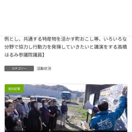
ーマに、北東北・北海道はとてもすばらしい観光資源であ
る縄文遺跡群が世界文化遺産登録への期待が高まっている
こと、新幹線開通により観光客の還流が生まれて新たな経
済圏の形成がされていること、まぐろ女子プロジェクトを
例とし、共通する特産物を活かす町おこし等、いろいろな
分野で協力し行動力を発揮していきたいと講演をする高橋
はるみ参議院議員】
活動状況
カテゴリー
前の記事